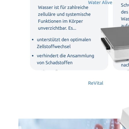
Water Alive
Sch
Wasser ist für zahlreiche
des
zelluläre und systemische
Was
Funktionen im Körper
auf
unverzichtbar. Es...
wei
unterstützt den optimalen
Die
Zellstoffwechsel
Was
verhindert die Ansammlung
ang
von Schadstoffen
nac
steigert die
ver
Regenerationsfähigkeit der
Fül
ReVital
Zellen
uvm.