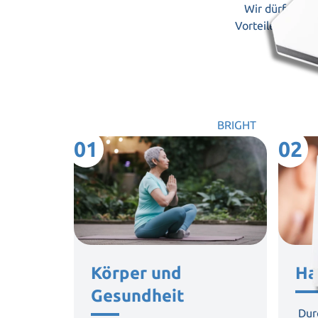
Wir dürfen kei
Vorteile unsere
BRIGHT
01
02
Körper und
Ha
Gesundheit
Dur