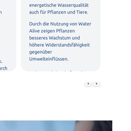
energetische Wasserqualität
Nutzen 
n
auch für Pflanzen und Tiere.
effizien
kostens
Durch die Nutzung von
Water
Gewerbe
Alive
zeigen Pflanzen
besseres Wachstum und
Durch d
höhere Widerstandsfähigkeit
energet
gegenüber
können 
Umwelteinflüssen.
k.
reduzier
urch
Produkt
In der Landwirtschaft und
 und
optimie
Tierhaltung können sich die
Wartungs
Gesundheit bei Tieren und
werden.
der Ertrag von Ernten
Kühlkrei
verbessern.
Lebensm
sich ein
Verbess
energet