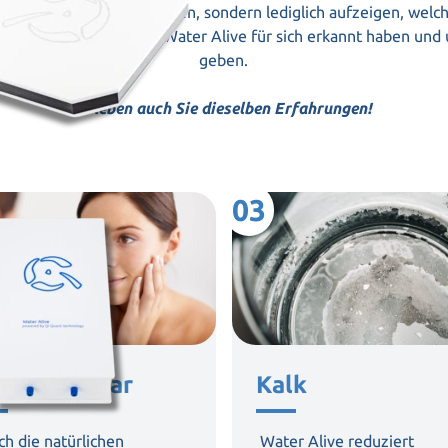
ne Heilversprechen machen, sondern lediglich aufzeigen, welc
 Kunden als Nutzer von Water Alive für sich erkannt haben und 
geben.
Erleben auch Sie dieselben Erfahrungen!
03
ut und Haar
Kalk
ch die natürlichen
Water Alive
reduziert