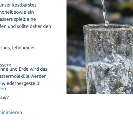
 unser kostbarstes
ndheit sowie ein
ssers spielt eine
len und sollte daher den
sches, lebendiges
essern
onne und Erde wird das
Wassermoleküle werden
d wiederhergestellt.
hen
ser!
minimieren