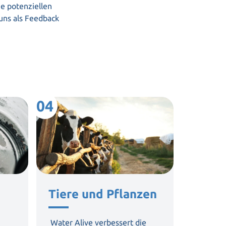
he potenziellen
uns als Feedback
04
05
Tiere und Pflanzen
Gewe
Indus
Water Alive
verbessert die