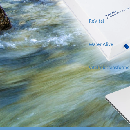
ReVital
Water Alive
Vitalfeldtransform