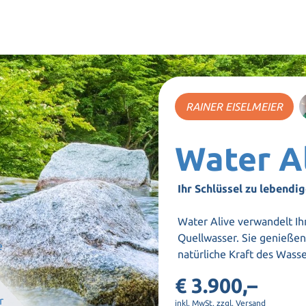
RAINER EISELMEIER
Water A
Ihr Schlüssel zu lebend
Water Alive verwandelt Ihr
Quellwasser.
Sie genießen
e
natürliche Kraft des Wass
€ 3.900,–
r
inkl. MwSt. zzgl. Versand