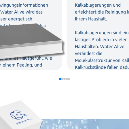
wingungsinformationen
Kalkablagerungen und
 Water Alive wird das
erleichtert die Reinigung i
ser energetisch
Ihrem Haushalt.
geladen und so spürbar
cher.
Kalkablagerungen sind ein
lästiges Problem in vielen
 verbesserte energetische
Haushalten.
Water Alive
serqualität sorgt für ein
verändert die
enehmes Hautgefühl, wie
Molekularstruktur von Kal
h einem Peeling, und
Kalkrückstände fallen dad
leiht Ihrem Haar mehr
bis zu 200-mal kleiner aus
le und Glanz.
lassen sich so wesentlich
einfacher entfernen.
Das bedeutet weniger
Reinigungsaufwand auf
Fliesen, Armaturen und in
Kochgefäßen.